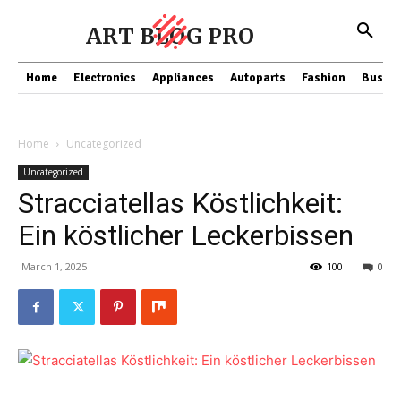
ART BLOG PRO
Home
Electronics
Appliances
Autoparts
Fashion
Busine
Home
Uncategorized
Uncategorized
Stracciatellas Köstlichkeit:
Ein köstlicher Leckerbissen
March 1, 2025
100
0