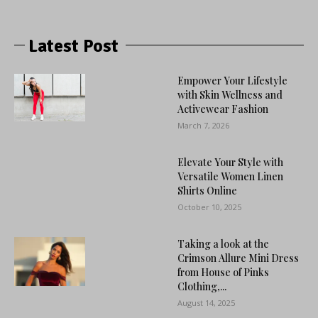
Latest Post
Empower Your Lifestyle
with Skin Wellness and
Activewear Fashion
March 7, 2026
Elevate Your Style with
Versatile Women Linen
Shirts Online
October 10, 2025
Taking a look at the
Crimson Allure Mini Dress
from House of Pinks
Clothing,...
August 14, 2025