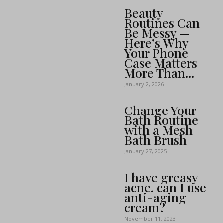
Beauty
Routines Can
Be Messy —
Here’s Why
Your Phone
Case Matters
More Than...
January 2, 2026
Change Your
Bath Routine
with a Mesh
Bath Brush
January 27, 2025
I have greasy
acne. can I use
anti-aging
cream?
November 11, 2023